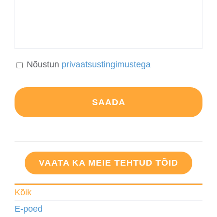
*
Nõustun
privaatsustingimustega
VAATA KA MEIE TEHTUD TÕID
Kõik
E-poed