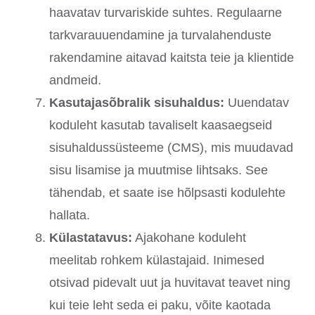
haavatav turvariskide suhtes. Regulaarne
tarkvarauuendamine ja turvalahenduste
rakendamine aitavad kaitsta teie ja klientide
andmeid.
Kasutajasõbralik sisuhaldus:
Uuendatav
koduleht kasutab tavaliselt kaasaegseid
sisuhaldussüsteeme (CMS), mis muudavad
sisu lisamise ja muutmise lihtsaks. See
tähendab, et saate ise hõlpsasti kodulehte
hallata.
Külastatavus:
Ajakohane koduleht
meelitab rohkem külastajaid. Inimesed
otsivad pidevalt uut ja huvitavat teavet ning
kui teie leht seda ei paku, võite kaotada