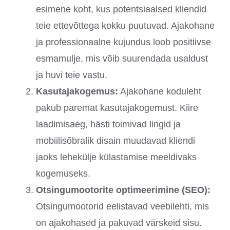
esimene koht, kus potentsiaalsed kliendid
teie ettevõttega kokku puutuvad. Ajakohane
ja professionaalne kujundus loob positiivse
esmamulje, mis võib suurendada usaldust
ja huvi teie vastu.
Kasutajakogemus:
Ajakohane koduleht
pakub paremat kasutajakogemust. Kiire
laadimisaeg, hästi toimivad lingid ja
mobiilisõbralik disain muudavad kliendi
jaoks lehekülje külastamise meeldivaks
kogemuseks.
Otsingumootorite optimeerimine (SEO):
Otsingumootorid eelistavad veebilehti, mis
on ajakohased ja pakuvad värskeid sisu.