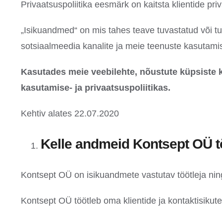
Privaatsuspoliitika eesmärk on kaitsta klientide pr
„Isikuandmed“ on mis tahes teave tuvastatud või tuv
sotsiaalmeedia kanalite ja meie teenuste kasutami
Kasutades meie veebilehte, nõustute küpsiste 
kasutamise- ja privaatsuspoliitikas.
Kehtiv alates 22.07.2020
Kelle andmeid Kontsept OÜ t
Kontsept OÜ on isikuandmete vastutav töötleja ning
Kontsept OÜ töötleb oma klientide ja kontaktisiku