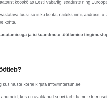
ivaatsust kooskõlas Eesti Vabariigi seaduste ning Euroop
astatava füüsilise isiku kohta, näiteks nimi, aadress, e
se kohta.
kasutamisega ja isikuandmete töötlemise tingimuste
öötleb?
 küsimuste korral kirjuta info@intersun.ee
te andmeid, kes on avaldanud soovi tarbida meie teenuse