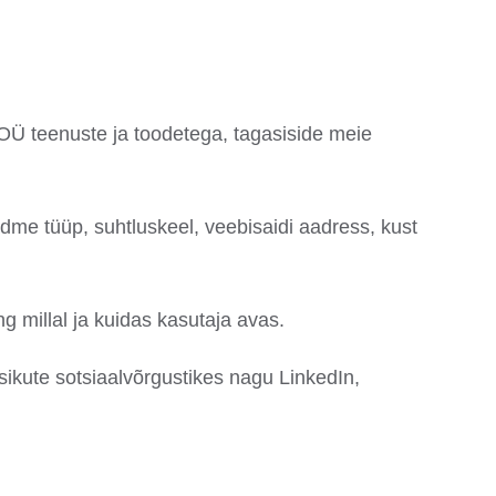
 OÜ teenuste ja toodetega, tagasiside meie
dme tüüp, suhtluskeel, veebisaidi aadress, kust
g millal ja kuidas kasutaja avas.
sikute sotsiaalvõrgustikes nagu LinkedIn,