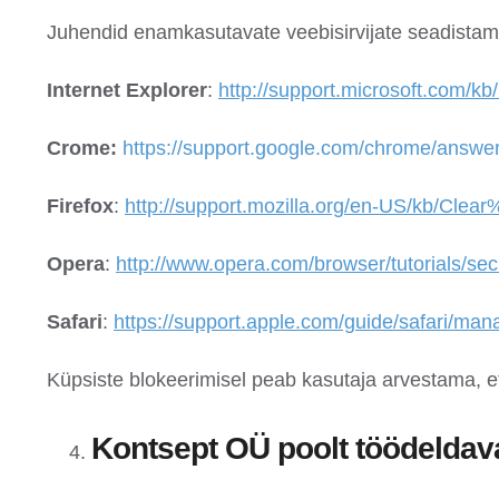
Juhendid enamkasutavate veebisirvijate seadistam
Internet Explorer
:
http://support.microsoft.com/k
Crome:
https://support.google.com/chrome/answe
Firefox
:
http://support.mozilla.org/en-US/kb/Cle
Opera
:
http://www.opera.com/browser/tutorials/secu
Safari
:
https://support.apple.com/guide/safari/ma
Küpsiste blokeerimisel peab kasutaja arvestama, et
Kontsept OÜ poolt töödelda