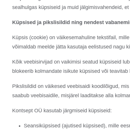
sealhulgas küpsiseid ja muid jälgimisvahendeid, e
Küpsised ja pikslisildid ning nendest vabanem
Küpsis (cookie) on väikesemahuline tekstifail, mill
võimaldab meelde jätta kasutaja eelistused nagu ki
Kõik veebisirvijad on vaikimisi seatud küpsiseid lub
blokeerib kolmandate isikute küpsised või teavitab 
Pikslisildid on väikesed veebisaidi koodilõigud, mi
saabub veebisaidile, misjärel laaditakse alla kolman
Kontsept OÜ kasutab järgmiseid küpsiseid:
Seansiküpsised (ajutised küpsised), mille ee