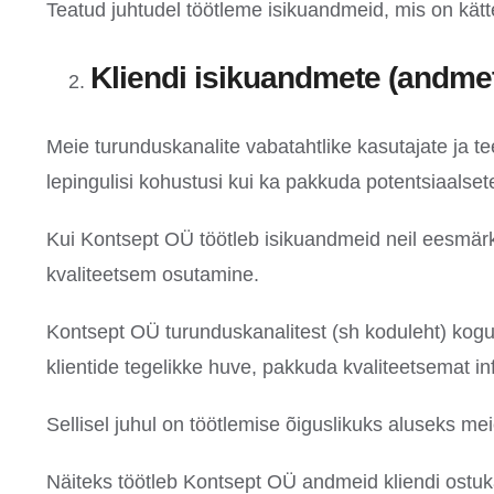
Teatud juhtudel töötleme isikuandmeid, mis on kätt
Kliendi isikuandmete (andmet
Meie turunduskanalite vabatahtlike kasutajate ja tee
lepingulisi kohustusi kui ka pakkuda potentsiaalsete
Kui Kontsept OÜ töötleb isikuandmeid neil eesmärki
kvaliteetsem osutamine.
Kontsept OÜ turunduskanalitest (sh koduleht) kog
klientide tegelikke huve, pakkuda kvaliteetsemat in
Sellisel juhul on töötlemise õiguslikuks aluseks me
Näiteks töötleb Kontsept OÜ andmeid kliendi ostu