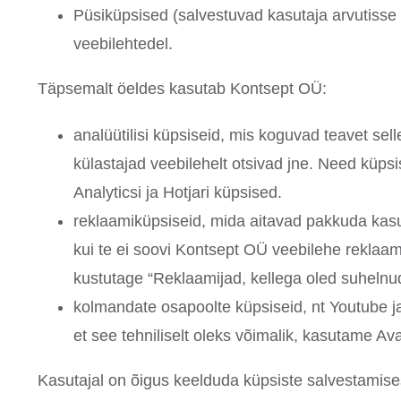
Püsiküpsised (salvestuvad kasutaja arvutisse 
veebilehtedel.
Täpsemalt öeldes kasutab Kontsept OÜ:
analüütilisi küpsiseid, mis koguvad teavet sel
külastajad veebilehelt otsivad jne. Need küps
Analyticsi ja Hotjari küpsised.
reklaamiküpsiseid, mida aitavad pakkuda kasu
kui te ei soovi Kontsept OÜ veebilehe reklaam
kustutage “Reklaamijad, kellega oled suhelnud
kolmandate osapoolte küpsiseid, nt Youtube ja
et see tehniliselt oleks võimalik, kasutame 
Kasutajal on õigus keelduda küpsiste salvestamise