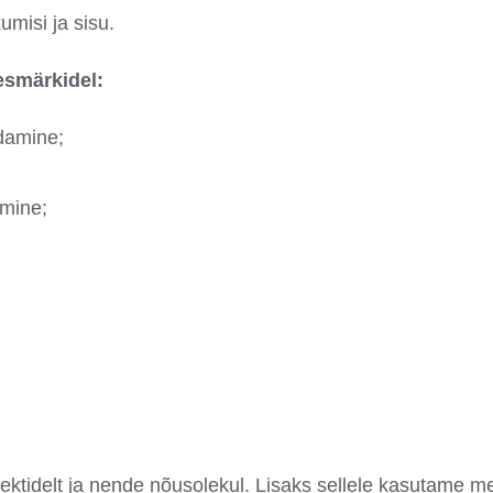
misi ja sisu.
esmärkidel:
ldamine;
amine;
ktidelt ja nende nõusolekul. Lisaks sellele kasutame