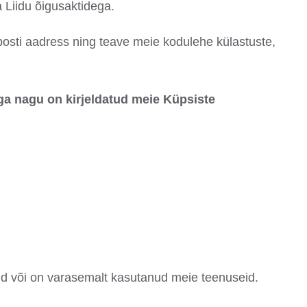
a Liidu õigusaktidega.
-posti aadress ning teave meie kodulehe külastuste,
ga nagu on kirjeldatud meie Küpsiste
id või on varasemalt kasutanud meie teenuseid.