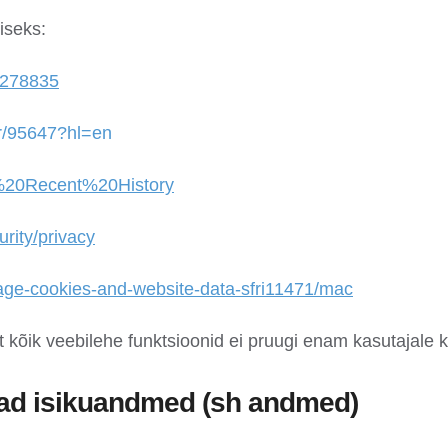
iseks:
b/278835
r/95647?hl=en
ar%20Recent%20History
rity/privacy
nage-cookies-and-website-data-sfri11471/mac
 kõik veebilehe funktsioonid ei pruugi enam kasutajale 
vad isikuandmed (sh andmed)