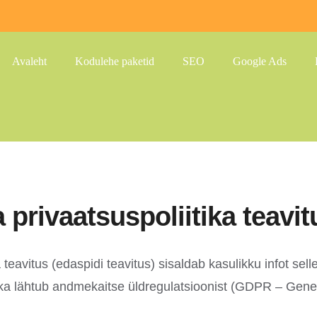
Avaleht
Kodulehe paketid
SEO
Google Ads
 privaatsuspoliitika teavit
teavitus (edaspidi teavitus) sisaldab kasulikku infot sell
tika lähtub andmekaitse üldregulatsioonist (GDPR – Gene