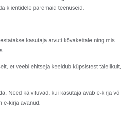
a klientidele paremaid teenuseid.
vestatakse kasutaja arvuti kõvakettale ning mis
ms
t, et veebilehitseja keeldub küpsistest täielikult,
a. Need käivituvad, kui kasutaja avab e-kirja või
n e-kirja avanud.