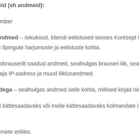
id (sh andmeid):
umber
 andmed
– isikukood, kliendi eelistused seoses Kontsept
i õpingute harjumuste ja eelistuste kohta.
ibrauserilt saadud andmed, sealhulgas brauseri liik, sea
utaja IP-aadress ja muud liiklusandmed.
adega
– sealhulgas andmed selle kohta, millised kirjad nin
ult kättesaadavaks või meile kättesaadavaks kolmandate i
mete eriliike.