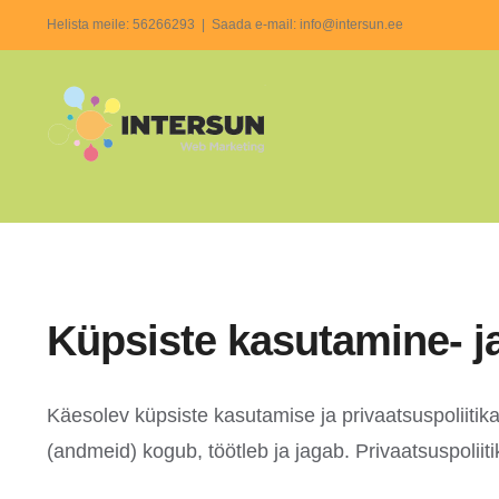
Skip
Helista meile:
56266293
|
Saada e-mail: info@intersun.ee
to
content
Küpsiste kasutamine- ja
Käesolev küpsiste kasutamise ja privaatsuspoliitika 
(andmeid) kogub, töötleb ja jagab. Privaatsuspolii