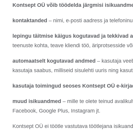
Kontsept OÜ võib töödelda järgmisi isikuandme
kontaktanded
– nimi, e-posti aadress ja telefonin
lepingu täitmise käigus kogutavad ja tekkivad
teenuste kohta, teave kliendi töö, äriprotsesside võ
automaatselt kogutavad andmed
– kasutaja veeb
kasutaja saabus, milliseid sisulehti uuris ning kas
kasutaja toimingud seoses Kontsept OÜ e-kirj
muud isikuandmed
– mille te olete teinud avalik
Facebook, Google Plus, Instagram jt.
Kontsept OÜ ei töötle vastutava töötlejana isikuand