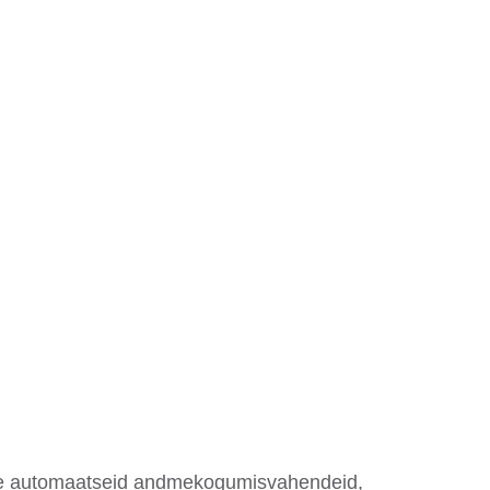
 me automaatseid andmekogumisvahendeid,