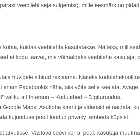
pärast veebilehitseja sulgemist), mille eesmärk on pida
le kohta, kuidas veebilehte kasutatakse. Näiteks, millise
ised ei kogu teavet, mis võimaldaks veebilehe kasutajat 
taja huvidele sihitud reklaame. Näiteks kodulehekoolitu
i enam Facebookis näha, siis võite selle keelata. Avage
” valiku alt Intersun – Kodulehed – Digiturundus.
 Google Maps. Asukoha kaarti ja videosid ei näidata, ku
Avada kujunduse poolt loodud privacy_embeds küpsist.
st arvutisse. Vastava soovi korral peab kasutaja muutma