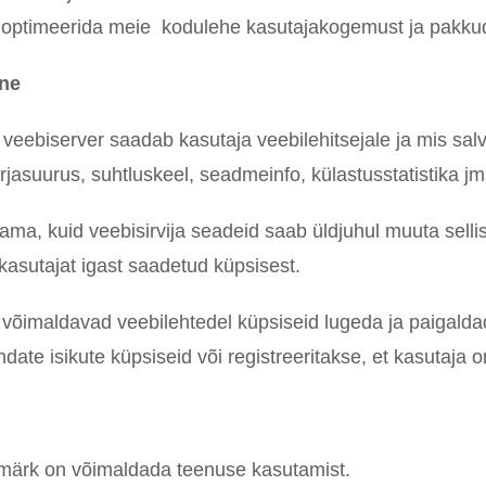
t optimeerida meie kodulehe kasutajakogemust ja pakkud
ine
e veebiserver saadab kasutaja veebilehitsejale ja mis sal
rjasuurus, suhtluskeel, seadmeinfo, külastusstatistika j
ama, kuid veebisirvija seadeid saab üldjuhul muuta sellisel
kasutajat igast saadetud küpsisest.
s võimaldavad veebilehtedel küpsiseid lugeda ja paigaldad
date isikute küpsiseid või registreeritakse, et kasutaja o
smärk on võimaldada teenuse kasutamist.