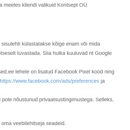
da meeles kliendi valikuid Kontsept OÜ
id sisulehti külastatakse kõige enam või mida
otseselt tuvastada. Siia hulka kuuluvad nt Google
sed.ee lehele on lisatud Facebook Pixel kood ning
https://www.facebook.com/ads/preferences
ja
i pole nõustunud privaatsustingimustega. Selleks,
 oma veebilehitseja seadeid.