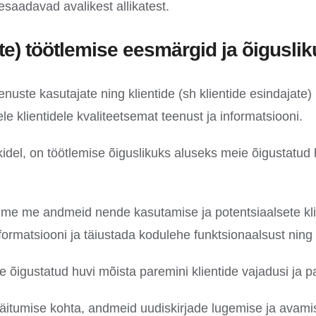
esaadavad avalikest allikatest.
e) töötlemise eesmärgid ja õigusli
nuste kasutajate ning klientide (sh klientide esindajate)
le klientidele kvaliteetsemat teenust ja informatsiooni.
del, on töötlemise õiguslikuks aluseks meie õigustatud 
ume me andmeid nende kasutamise ja potentsiaalsete kli
formatsiooni ja täiustada kodulehe funktsionaalsust ning
ie õigustatud huvi mõista paremini klientide vajadusi ja
käitumise kohta, andmeid uudiskirjade lugemise ja avam