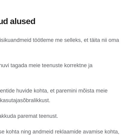
kud alused
 isikuandmeid töötleme me selleks, et täita nii oma
huvi tagada meie teenuste korrektne ja
entide huvide kohta, et paremini mõista meie
 kasutajasõbralikkust.
 pakkuda paremat teenust.
ise kohta ning andmeid reklaamide avamise kohta,