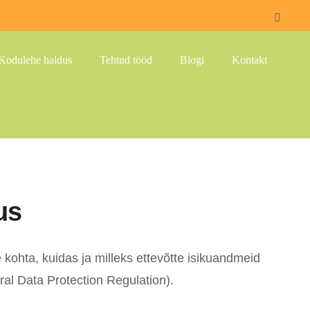
Faceb
Kodulehe haldus
Tehtud tööd
Blogi
Kontakt
us
e kohta, kuidas ja milleks ettevõtte isikuandmeid
ral Data Protection Regulation).