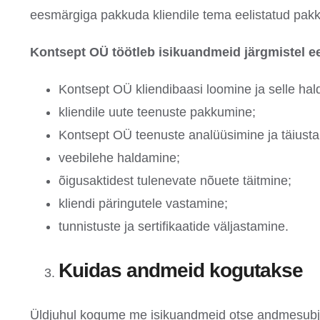
eesmärgiga pakkuda kliendile tema eelistatud pakku
Kontsept OÜ töötleb isikuandmeid järgmistel e
Kontsept OÜ kliendibaasi loomine ja selle ha
kliendile uute teenuste pakkumine;
Kontsept OÜ teenuste analüüsimine ja täiust
veebilehe haldamine;
õigusaktidest tulenevate nõuete täitmine;
kliendi päringutele vastamine;
tunnistuste ja sertifikaatide väljastamine.
Kuidas andmeid kogutakse
Üldjuhul kogume me isikuandmeid otse andmesubje